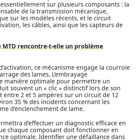
essentiellement sur plusieurs composants : la
onsable de la transmission mécanique,
 sur les modèles récents, et le circuit
ivation, les câbles, ainsi que les capteurs de
 MTD rencontre-t-elle un problème
r d’activation, ce mécanisme engage la courroie
émarrage des lames. L’embrayage
de manière optimale pour permettre un
t souvent un « clic » distinctif lors de son
entre 2 et 5 ampères sur un circuit de 12
nviron 35 % des incidents concernant les
tème d’enclenchement de lame.
mettra d’effectuer un diagnostic efficace en
r que chaque composant doit fonctionner en
e optimale. Identifier une défaillance dans