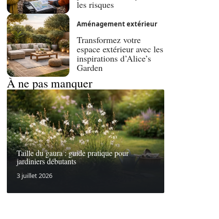
les risques
Aménagement extérieur
Transformez votre
espace extérieur avec les
inspirations d’Alice’s
Garden
À ne pas manquer
Taille du gaura : guide pratique pour
jardiniers débutants
3 juillet 2026