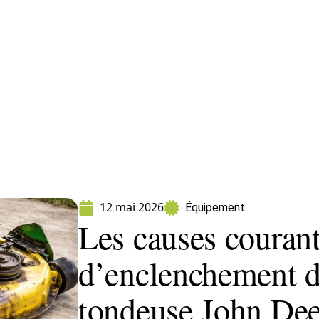
ment
Fleurs
Gazon
Jardin
Potager
12 mai 2026
Équipement
Les causes couran
d’enclenchement d
tondeuse John Dee