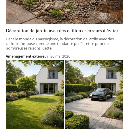
Décoration de jardin avec des cailloux : erreurs à éviter
Dans le monde du paysagisme, la décoration de jardin avec des
cailloux s'impose comme une tendance prisée, et ce pour de
nombreuses raisons. Cette
…
Aménagement extérieur
30 mai 2026