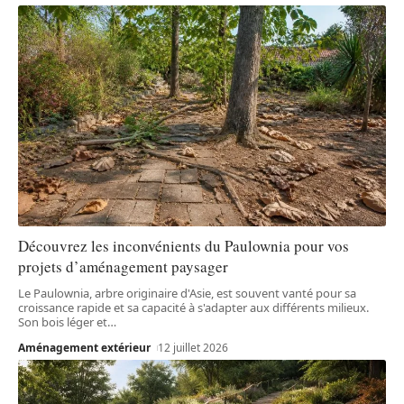
Découvrez les inconvénients du Paulownia pour vos
projets d’aménagement paysager
Le Paulownia, arbre originaire d'Asie, est souvent vanté pour sa
croissance rapide et sa capacité à s'adapter aux différents milieux.
Son bois léger et
…
Aménagement extérieur
12 juillet 2026