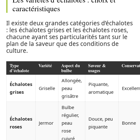
caractéristiques
Il existe deux grandes catégories d’échalotes
: les échalotes grises et les échalotes roses,
chacune ayant ses particularités tant sur le
plan de la saveur que des conditions de
culture.
Type
Variété
Aspect du
Saveur &
Conserva
d’échalote
bulbe
usages
Allongée,
Échalotes
Piquante,
Griselle
peau
Excellen
grises
aromatique
grisâtre
Bulbe
régulier,
Échalotes
Douce, peu
Jermor
peau
Bonne
roses
piquante
rose
cuivré