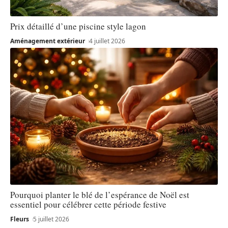
Prix détaillé d’une piscine style lagon
Aménagement extérieur
4 juillet 2026
Pourquoi planter le blé de l’espérance de Noël est
essentiel pour célébrer cette période festive
Fleurs
5 juillet 2026