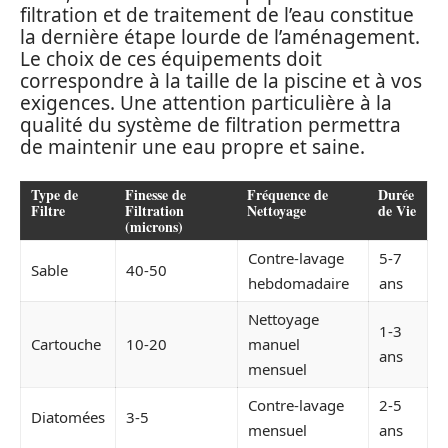
filtration et de traitement de l’eau constitue
la dernière étape lourde de l’aménagement.
Le choix de ces équipements doit
correspondre à la taille de la piscine et à vos
exigences. Une attention particulière à la
qualité du système de filtration permettra
de maintenir une eau propre et saine.
Type de
Finesse de
Fréquence de
Durée
Filtre
Filtration
Nettoyage
de Vie
(microns)
Contre-lavage
5-7
Sable
40-50
hebdomadaire
ans
Nettoyage
1-3
Cartouche
10-20
manuel
ans
mensuel
Contre-lavage
2-5
Diatomées
3-5
mensuel
ans