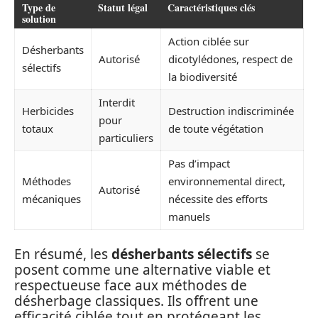
Type de
Statut légal
Caractéristiques clés
solution
Action ciblée sur
Désherbants
Autorisé
dicotylédones, respect de
sélectifs
la biodiversité
Interdit
Herbicides
Destruction indiscriminée
pour
totaux
de toute végétation
particuliers
Pas d’impact
Méthodes
environnemental direct,
Autorisé
mécaniques
nécessite des efforts
manuels
En résumé, les
désherbants sélectifs
se
posent comme une alternative viable et
respectueuse face aux méthodes de
désherbage classiques. Ils offrent une
efficacité ciblée tout en protégeant les