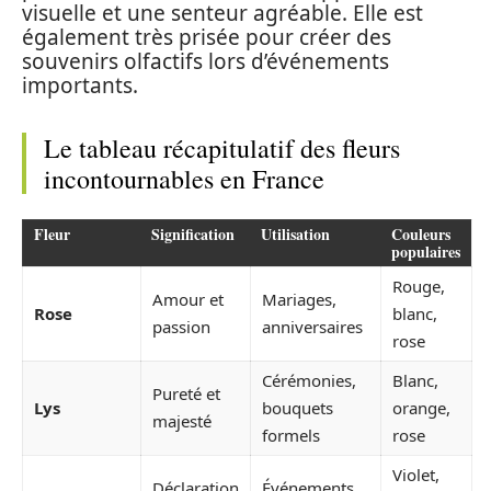
visuelle et une senteur agréable. Elle est
également très prisée pour créer des
souvenirs olfactifs lors d’événements
importants.
Le tableau récapitulatif des fleurs
incontournables en France
Fleur
Signification
Utilisation
Couleurs
populaires
Rouge,
Amour et
Mariages,
Rose
blanc,
passion
anniversaires
rose
Cérémonies,
Blanc,
Pureté et
Lys
bouquets
orange,
majesté
formels
rose
Violet,
Déclaration
Événements