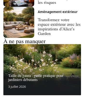
les risques
Aménagement extérieur
Transformez votre
espace extérieur avec les
inspirations d’Alice’s
Garden
À ne pas manquer
Taille du gaura : guide pratique pour
jardiniers débutants
3 juillet 2026