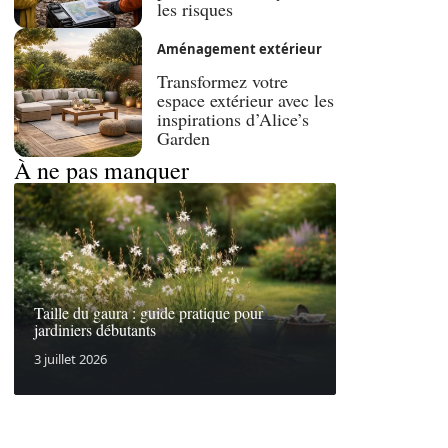
les risques
Aménagement extérieur
Transformez votre
espace extérieur avec les
inspirations d’Alice’s
Garden
À ne pas manquer
Taille du gaura : guide pratique pour
jardiniers débutants
3 juillet 2026