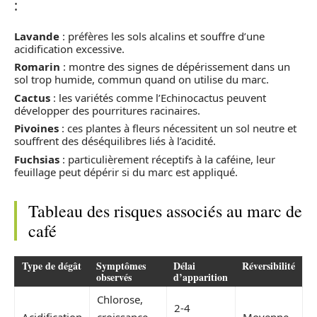
:
Lavande
: préfères les sols alcalins et souffre d’une
acidification excessive.
Romarin
: montre des signes de dépérissement dans un
sol trop humide, commun quand on utilise du marc.
Cactus
: les variétés comme l’Echinocactus peuvent
développer des pourritures racinaires.
Pivoines
: ces plantes à fleurs nécessitent un sol neutre et
souffrent des déséquilibres liés à l’acidité.
Fuchsias
: particulièrement réceptifs à la caféine, leur
feuillage peut dépérir si du marc est appliqué.
Tableau des risques associés au marc de
café
Type de dégât
Symptômes
Délai
Réversibilité
observés
d’apparition
Chlorose,
2-4