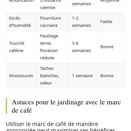
Acidification
croissance
Moyenne
semaines
ralentie
Excès
Pourriture
1-2
Faible
d’humidité
racinaire
semaines
Feuillage
Toxicité
terne,
3-6
Bonne
caféine
floraison
semaines
réduite
Taches
Moisissures
blanches,
1 semaine
Bonne
odeur
Astuces pour le jardinage avec le marc
de café
Utiliser le marc de café de manière
appropriée peut maximiser ses bénéfices