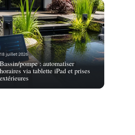
18 juillet 2026
Bassin/pompe : automatiser
horaires via tablette iPad et prises
extérieures