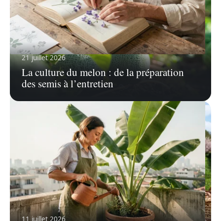
21 juillet 2026
7 août 2026
La culture du melon : de la préparation
Herbier maison spécial fleurs sauvage violette :
des semis à l’entretien
méthode simple
11 juillet 2026