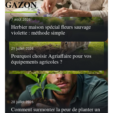
GAZON
7 août 2026
Herbier maison spécial fleurs sauvage
violette : méthode simple
21 juillet 2026
Pourquoi choisir Agriaffaire pour vos
équipements agricoles ?
4 juillet 2026
Protégez votre jardin : quel animal fait
un trou dans la pelouse ?
Les trous dans la pelouse peuvent se révéler
28 juillet 2026
être de véritables casse-têtes
…
Comment surmonter la peur de planter un
En savoir plus