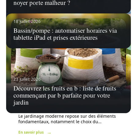
noyer porte malheur ?
18 juillet 2026
Bassin/pompe : automatiser horaires via
tablette iPad et prises extérieures
23 juillet 2026
Découvrez les fruits en b : liste de fruits
commençant par b parfaite pour votre
30 juin 2026
jardin
1 litre de terreau en kg : Guide pratique
pour choisir le bon terreau
Le jardinage moderne repose sur des éléments
fondamentaux, notamment le choix du
…
En savoir plus