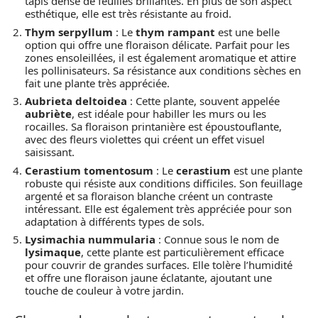
tapis dense de feuilles brillantes. En plus de son aspect
esthétique, elle est très résistante au froid.
Thym serpyllum
: Le
thym rampant
est une belle
option qui offre une floraison délicate. Parfait pour les
zones ensoleillées, il est également aromatique et attire
les pollinisateurs. Sa résistance aux conditions sèches en
fait une plante très appréciée.
Aubrieta deltoidea
: Cette plante, souvent appelée
aubriète
, est idéale pour habiller les murs ou les
rocailles. Sa floraison printanière est époustouflante,
avec des fleurs violettes qui créent un effet visuel
saisissant.
Cerastium tomentosum
: Le
cerastium
est une plante
robuste qui résiste aux conditions difficiles. Son feuillage
argenté et sa floraison blanche créent un contraste
intéressant. Elle est également très appréciée pour son
adaptation à différents types de sols.
Lysimachia nummularia
: Connue sous le nom de
lysimaque
, cette plante est particulièrement efficace
pour couvrir de grandes surfaces. Elle tolère l’humidité
et offre une floraison jaune éclatante, ajoutant une
touche de couleur à votre jardin.