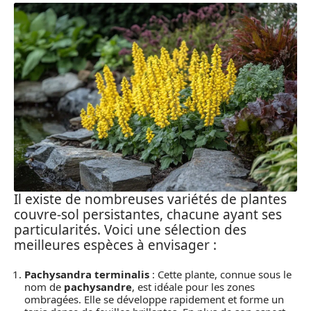
Il existe de nombreuses variétés de plantes
couvre-sol persistantes, chacune ayant ses
particularités. Voici une sélection des
meilleures espèces à envisager :
Pachysandra terminalis
: Cette plante, connue sous le
nom de
pachysandre
, est idéale pour les zones
ombragées. Elle se développe rapidement et forme un