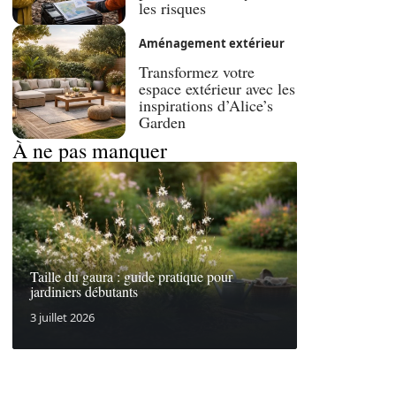
les risques
Aménagement extérieur
Transformez votre
espace extérieur avec les
inspirations d’Alice’s
Garden
À ne pas manquer
Taille du gaura : guide pratique pour
jardiniers débutants
3 juillet 2026