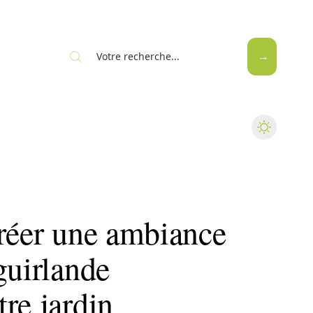
créer une ambiance
guirlande
re jardin