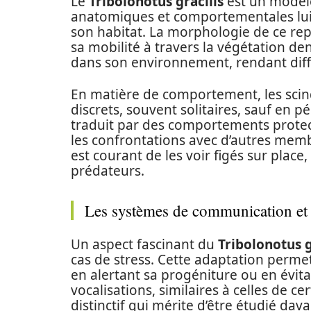
Le
Tribolonotus gracilis
est un modèle
anatomiques et comportementales lui 
son habitat. La morphologie de ce reptil
sa mobilité à travers la végétation de
dans son environnement, rendant diffi
En matière de comportement, les scin
discrets, souvent solitaires, sauf en p
traduit par des comportements protect
les confrontations avec d’autres membre
est courant de les voir figés sur place
prédateurs.
Les systèmes de communication et
Un aspect fascinant du
Tribolonotus g
cas de stress. Cette adaptation perme
en alertant sa progéniture ou en évit
vocalisations, similaires à celles de 
distinctif qui mérite d’être étudié dav