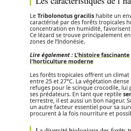
Les caractéristiques de l’ha
Le
Tribolonotus gracilis
habite un env
caractérisé par des forêts tropicales 
concentration en humidité, favorisent
Ce lézard se trouve principalement e
zones de l’Indonésie.
Lire également :
L'histoire fascinante
l'horticulture moderne
Les forêts tropicales offrent un clima
entre 25 et 27°C. La végétation dense 
refuges pour le scinque crocodile, lui
ses prédateurs. En tant que reptile
se
terrestre, il est aussi un bon nageur.
un autre facteur essentiel pour sa sur
procurent à la fois nourriture et possib
La diversité biologique des forêts t