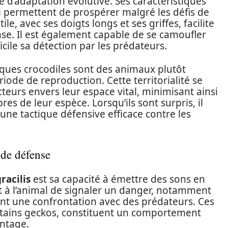
 d’adaptation évolutive. Ses caractéristiques
permettent de prospérer malgré les défis de
e, avec ses doigts longs et ses griffes, facilite
nse. Il est également capable de se camoufler
cile sa détection par les prédateurs.
ques crocodiles sont des animaux plutôt
ériode de reproduction. Cette territorialité se
eurs envers leur espace vital, minimisant ainsi
s de leur espèce. Lorsqu’ils sont surpris, il
, une tactique défensive efficace contre les
 de défense
racilis
est sa capacité à émettre des sons en
t à l’animal de signaler un danger, notamment
ant une confrontation avec des prédateurs. Ces
certains geckos, constituent un comportement
antage.