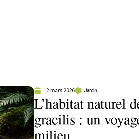
ment
Fleurs
Gazon
Jardin
Potager
12 mars 2026
Jardin
L’habitat naturel d
gracilis : un voya
milieu