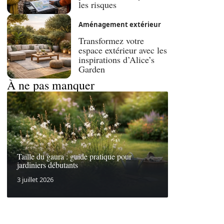
les risques
Aménagement extérieur
Transformez votre
espace extérieur avec les
inspirations d’Alice’s
Garden
À ne pas manquer
Taille du gaura : guide pratique pour
jardiniers débutants
3 juillet 2026