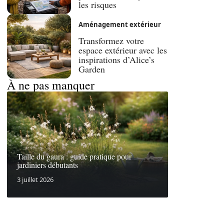
les risques
Aménagement extérieur
Transformez votre
espace extérieur avec les
inspirations d’Alice’s
Garden
À ne pas manquer
Taille du gaura : guide pratique pour
jardiniers débutants
3 juillet 2026