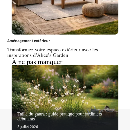
Aménagement extérieur
Transformez votre espace extérieur avec les
inspirations d’Alice’s Garden
À ne pas manquer
Taille du gaura : guide pratique pour jardiniers
Contact
Mentions légales
Sitemap
débutants
© 2026 | hommesetabeilles.fr
3 juillet 2026