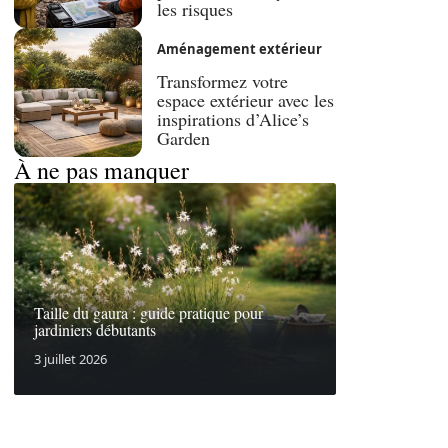
les risques
Aménagement extérieur
Transformez votre
espace extérieur avec les
inspirations d’Alice’s
Garden
À ne pas manquer
Taille du gaura : guide pratique pour
jardiniers débutants
3 juillet 2026