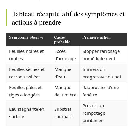
Tableau récapitulatif des symptômes et
actions à prendre
Symptôme observé
Cause
Première action
probable
Feuilles noires et
Excès
Stopper l’arrosage
molles
d’arrosage
immédiatement
Feuilles sèches et
Manque
Immersion
recroquevillées
d’eau
progressive du pot
Feuilles pâles et
Manque
Rapprocher d’une
tiges allongées
de lumière
fenêtre
Prévoir un
Eau stagnante en
Substrat
rempotage
surface
compact
printanier