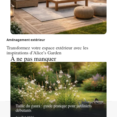
Aménagement extérieur
Transformez votre espace extérieur avec les
inspirations d’Alice’s Garden
À ne pas manquer
Taille du gaura : guide pratique pour jardiniers
Contact
Mentions légales
Sitemap
débutants
© 2026 | hommesetabeilles.fr