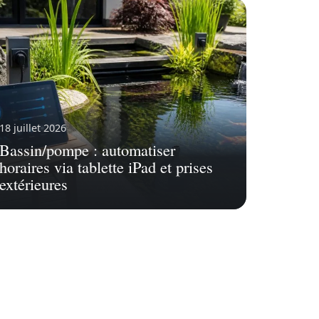
18 juillet 2026
Bassin/pompe : automatiser
horaires via tablette iPad et prises
extérieures