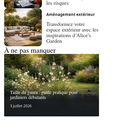
les risques
Aménagement extérieur
Transformez votre
espace extérieur avec les
inspirations d’Alice’s
Garden
À ne pas manquer
Taille du gaura : guide pratique pour
jardiniers débutants
3 juillet 2026