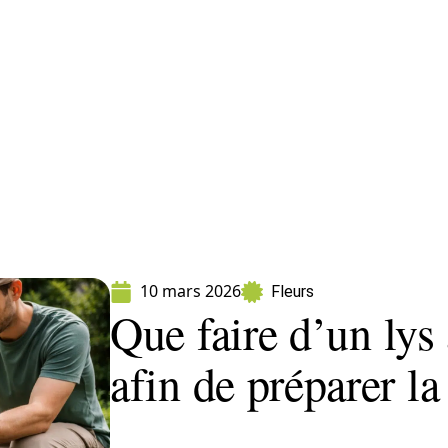
ment
Fleurs
Gazon
Jardin
Potager
10 mars 2026
Fleurs
Que faire d’un lys 
afin de préparer l